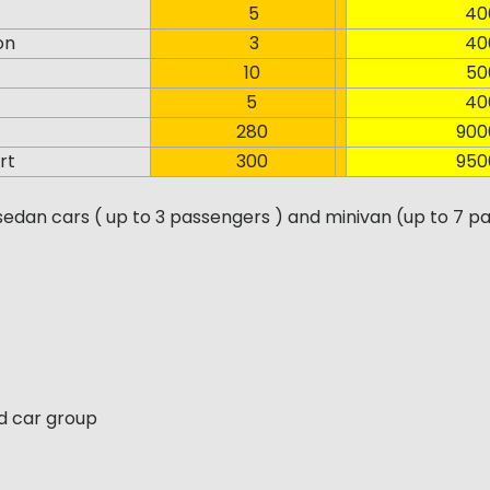
5
400
on
3
400
10
500
5
400
280
9000
rt
300
9500
edan cars ( up to 3 passengers ) and minivan (up to 7 p
d car group