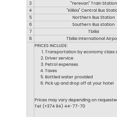
3
"Yerevan" Train Station
4
"Kilikia" Central Bus Stati
5
Northern Bus Station
6
Southern Bus station
7
Tbilisi
8
Tbilisi International Airpo
PRICES INCLUDE:
Transportation by economy class s
Driver service
Petrol expenses
Taxes
Bottled water provided
Pick up and drop off at your hotel
Prices may vary depending on requeste
Tel: (+374 94) 44-77-70