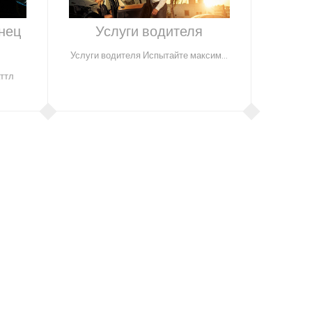
нец
Услуги водителя
Услуги водителя Испытайте максим...
аттл