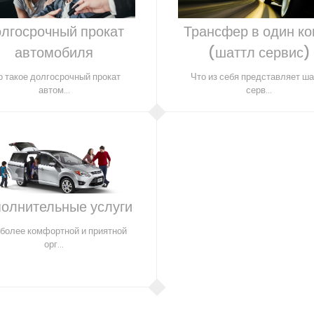
лгосрочный прокат
Трансфер в один ко
автомобиля
(шаттл сервис)
о такое долгосрочный прокат
Что из себя представляет ш
автом...
серв...
олнительные услуги
 более комфортной и приятной
орг...